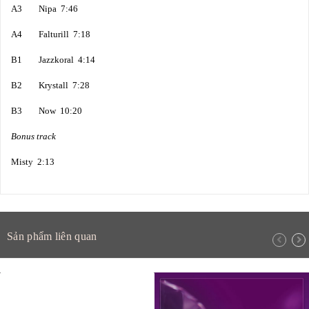
A3 Nipa 7:46
A4 Falturill 7:18
B1 Jazzkoral 4:14
B2 Krystall 7:28
B3 Now 10:20
Bonus track
Misty 2:13
Sản phẩm liên quan