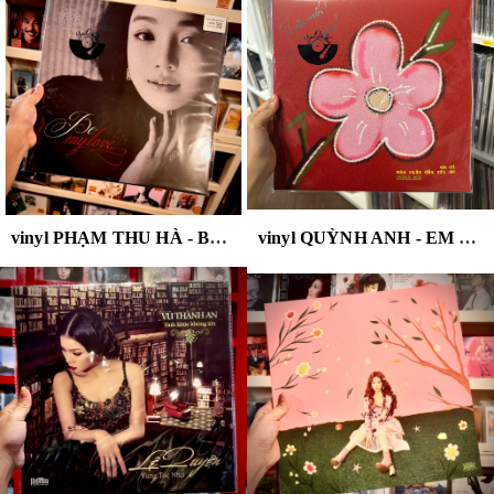
vinyl PHẠM THU HÀ - BE MY LOVER
vinyl QUỲNH ANH - EM ƠI MÙA XUÂN ĐẾN RỒI ĐÓ !