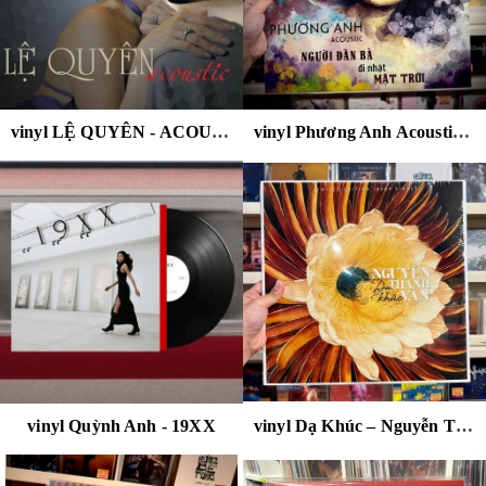
vinyl LỆ QUYÊN - ACOUSTIC LIVE - MUSIC LIVE SOUND
vinyl Phương Anh Acoustic - Người đàn bà đi nhặt mặt trời .
vinyl Quỳnh Anh - 19XX
vinyl Dạ Khúc – Nguyễn Thành Vân