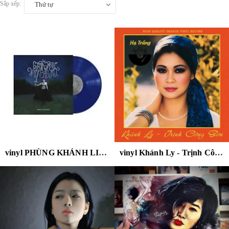
Sắp xếp:
Thứ tự
vinyl PHÙNG KHÁNH LINH - GIỮA MỘT VẠN NGƯỜI - THE 3RD ALBUM (STARRY NIGHT VINYL LP)
vinyl Khánh Ly - Trịnh Công Sơn - Hạ Trắng ( đĩa màu cam )