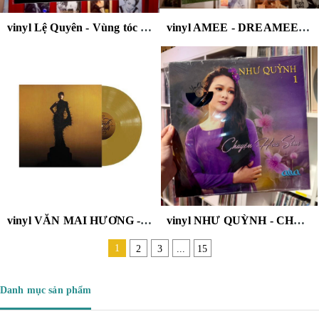
vinyl Lệ Quyên - Vùng tóc nhớ ( Vũ Thành An - Tình khúc không tên )
vinyl AMEE - DREAMEE ( BABY PINK VINYL , Gatefold Sleeve )
vinyl VĂN MAI HƯƠNG - MINH TINH (GOLD COLORED VINYL )
vinyl NHƯ QUỲNH - CHUYỆN HOA SIM
1
2
3
...
15
Danh mục sản phẩm