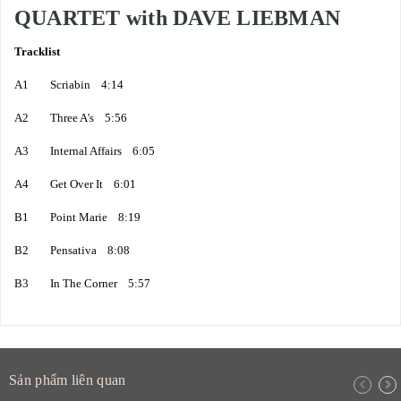
QUARTET with DAVE LIEBMAN
Tracklist
A1 Scriabin 4:14
A2 Three A's 5:56
A3 Internal Affairs 6:05
A4 Get Over It 6:01
B1 Point Marie 8:19
B2 Pensativa 8:08
B3 In The Corner 5:57
Sản phẩm liên quan