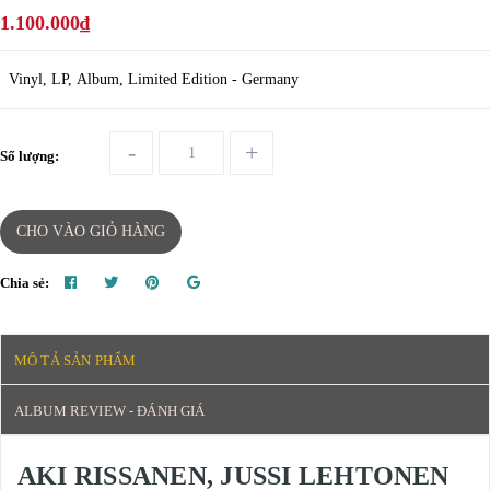
1.100.000₫
Vinyl, LP, Album, Limited Edition - Germany
-
+
Số lượng:
CHO VÀO GIỎ HÀNG
Chia sẻ:
MÔ TẢ SẢN PHẨM
ALBUM REVIEW - ĐÁNH GIÁ
AKI RISSANEN, JUSSI LEHTONEN