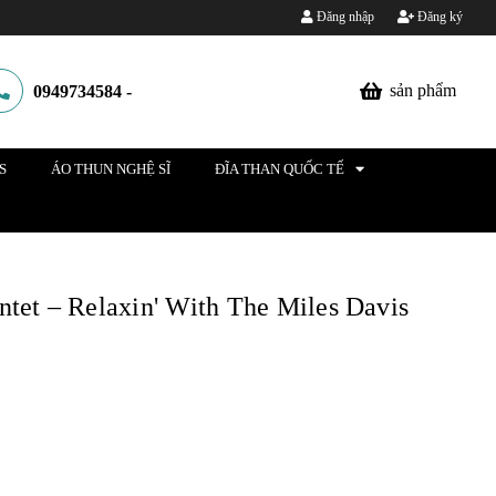
Đăng nhập
Đăng ký
sản phẩm
0949734584
-
S
ÁO THUN NGHỆ SĨ
ĐĨA THAN QUỐC TẾ
tet ‎– Relaxin' With The Miles Davis