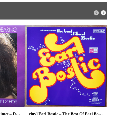
vinyl The George Shearing Quintet – Deep Velvet
vinyl Earl Bostic – The Best Of Earl Bostic