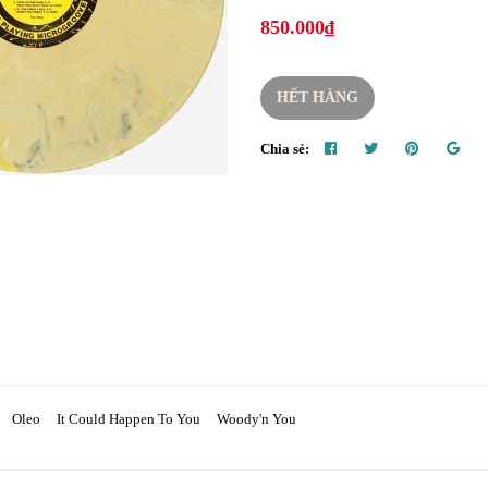
850.000₫
HẾT HÀNG
Chia sẻ:
Book Oleo It Could Happen To You Woody'n You