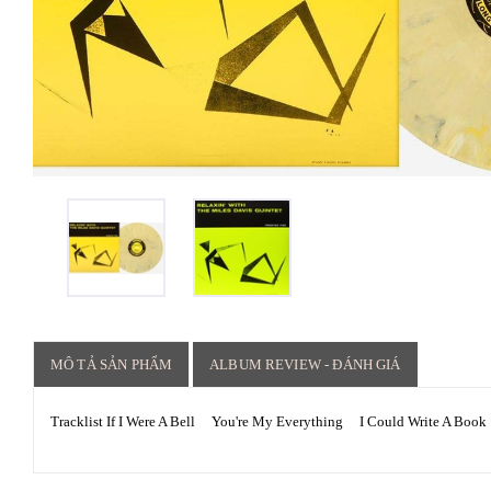
MÔ TẢ SẢN PHẨM
ALBUM REVIEW - ĐÁNH GIÁ
Tracklist If I Were A Bell You're My Everything I Could Write A 