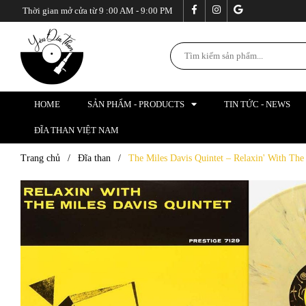
Thời gian mở cửa từ 9 :00 AM - 9:00 PM
HOME
SẢN PHẨM - PRODUCTS
TIN TỨC - NEWS
ĐĨA THAN VIỆT NAM
Trang chủ
/
Đĩa than
/
The Miles Davis Quintet ‎– Relaxin' With The