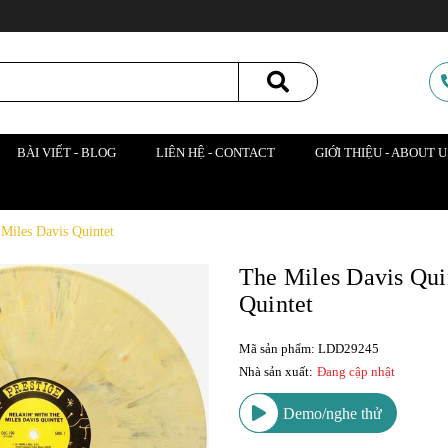
BÀI VIẾT - BLOG
LIÊN HỆ - CONTACT
GIỚI THIỆU - ABOUT U
 Miles Davis Quintet
The Miles Davis Quin
Quintet
Mã sản phẩm: LDD29245
Nhà sản xuất:
Đang cập nhật
Demo/nghe thử