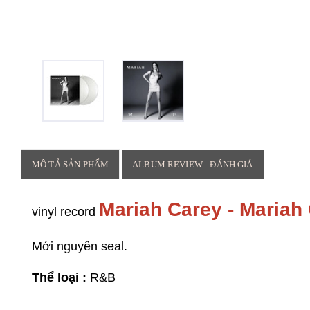
MÔ TẢ SẢN PHẨM
ALBUM REVIEW - ĐÁNH GIÁ
Mariah Carey - Mariah
vinyl record
Mới nguyên seal.
Thể loại :
R&B