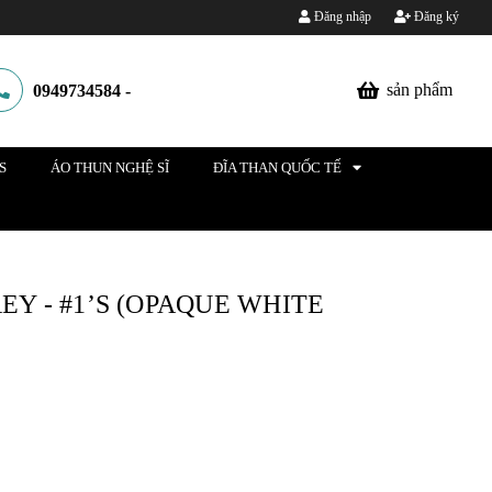
Đăng nhập
Đăng ký
sản phẩm
0949734584
-
S
ÁO THUN NGHỆ SĨ
ĐĨA THAN QUỐC TẾ
EY - #1’S (OPAQUE WHITE