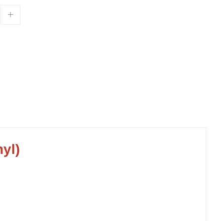
+
yl)