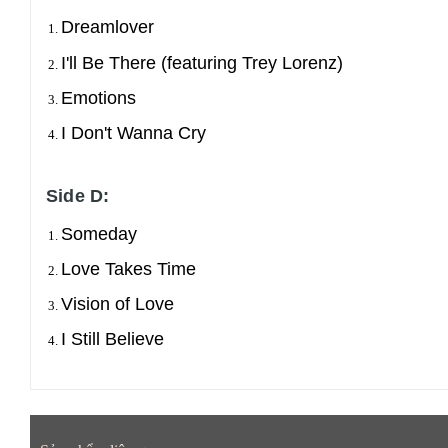
Dreamlover
I'll Be There (featuring Trey Lorenz)
Emotions
I Don't Wanna Cry
Side D:
Someday
Love Takes Time
Vision of Love
I Still Believe