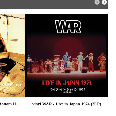
vinyl Brownstone - From the Bottom Up (2LP)
vinyl WAR - Live in Japan 1974 (2LP)