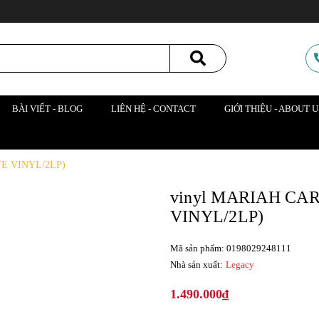
BÀI VIẾT - BLOG
LIÊN HỆ - CONTACT
GIỚI THIỆU - ABOUT U
TE VINYL/2LP)
vinyl MARIAH CAR
VINYL/2LP)
Mã sản phẩm: 0198029248111
Nhà sản xuất:
Legacy
1.490.000₫