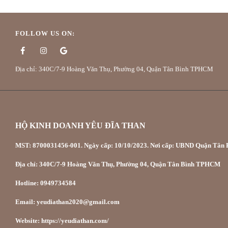
FOLLOW US ON:
Địa chỉ: 340C/7-9 Hoàng Văn Thụ, Phường 04, Quận Tân Bình TPHCM
HỘ KINH DOANH YÊU ĐĨA THAN
MST: 8700031456-001. Ngày cấp: 10/10/2023. Nơi cấp: UBND Quận Tân P
Địa chỉ: 340C/7-9 Hoàng Văn Thụ, Phường 04, Quận Tân Bình TPHCM
Hotline: 0949734584
Email: yeudiathan2020@gmail.com
Website: https://yeudiathan.com/