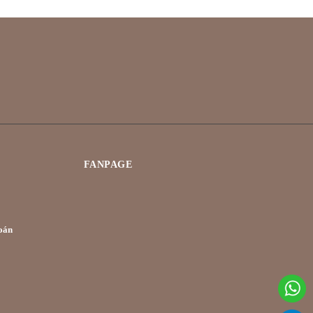
FANPAGE
oán