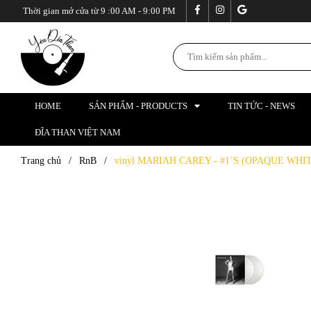
Thời gian mở cửa từ 9 :00 AM - 9:00 PM
HOME
SẢN PHẨM - PRODUCTS
TIN TỨC - NEWS
ĐĨA THAN VIỆT NAM
Trang chủ
/
RnB
/
vinyl MARIAH CAREY - #1’S (OPAQUE WHI