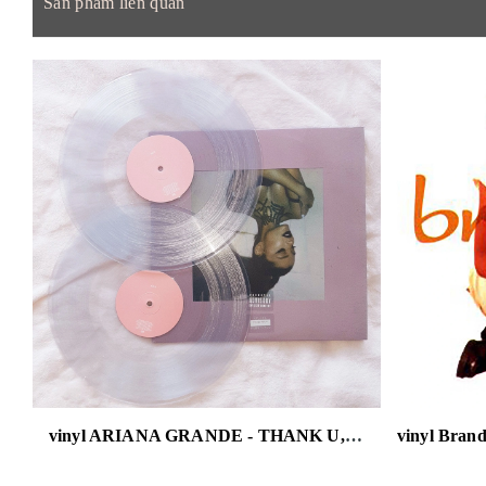
Sản phẩm liên quan
vinyl ARIANA GRANDE - THANK U, NEXT (CLEAR VINYL/2LP)