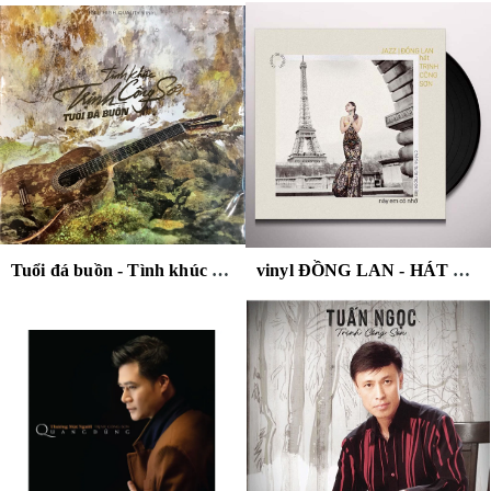
Tuổi đá buồn - Tình khúc Trịnh Công Sơn
vinyl ĐỒNG LAN - HÁT TRỊNH CÔNG SƠN - NÀY EM CÓ NHỚ