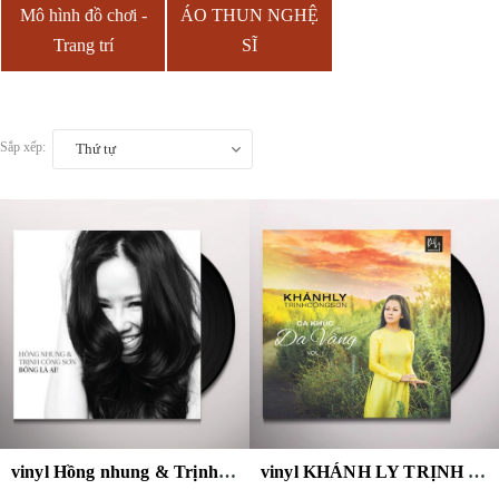
Mô hình đồ chơi -
ÁO THUN NGHỆ
Trang trí
SĨ
Sắp xếp:
Thứ tự
vinyl Hồng nhung & Trịnh Công Sơn - Bống là ai?
vinyl KHÁNH LY TRỊNH CÔNG SƠN - CA KHÚC DA VÀNG VOL.1