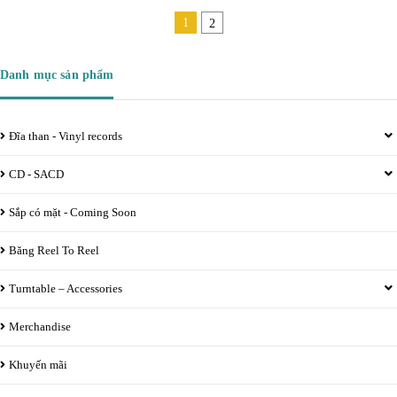
1
2
Danh mục sản phẩm
Đĩa than - Vinyl records
CD - SACD
Sắp có mặt - Coming Soon
Băng Reel To Reel
Turntable – Accessories
Merchandise
Khuyến mãi