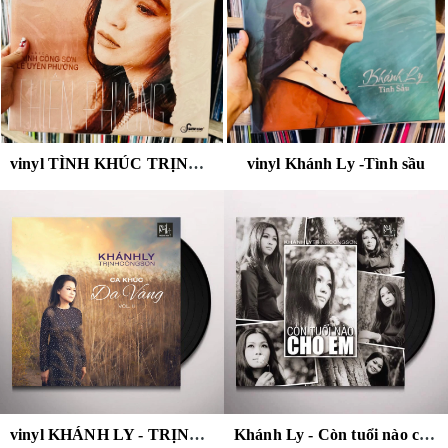
vinyl TÌNH KHÚC TRỊNH CÔNG SƠN LÊ UYÊN PHƯƠNG - THIÊN PHƯƠNG
vinyl Khánh Ly -Tình sầu
vinyl KHÁNH LY - TRỊNH CÔNG SƠN - CA KHÚC DA VÀNG VOL.2
Khánh Ly - Còn tuổi nào cho em