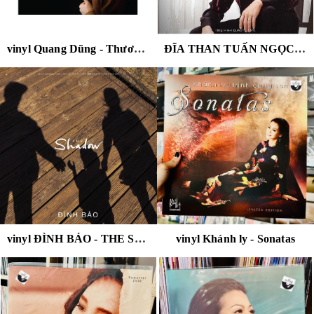
vinyl Quang Dũng - Thương Một Người ( Tình Khúc Trịnh Công Sơn )
ĐĨA THAN TUẤN NGỌC - TRỊNH CÔNG SƠN
vinyl ĐÌNH BẢO - THE SHADOW
vinyl Khánh ly - Sonatas