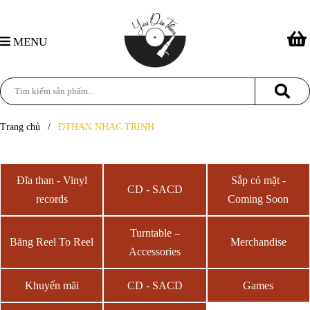
MENU
Trang chủ
/
ĐTHAN NHẠC TRỊNH
Đĩa than - Vinyl
Sắp có mặt -
CD - SACD
records
Coming Soon
Turntable –
Băng Reel To Reel
Merchandise
Accessories
Khuyến mãi
CD - SACD
Games