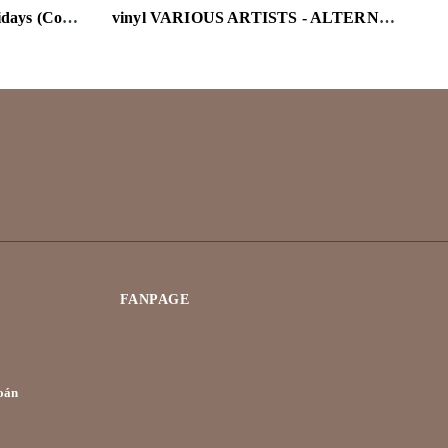
vinyl Old 97's – Love The Holidays (Colored Vinyl)
vinyl VARIOUS ARTISTS - ALTERNATIVE CHRISTMAS: THE ULTIMATE COLLECTION
FANPAGE
oán