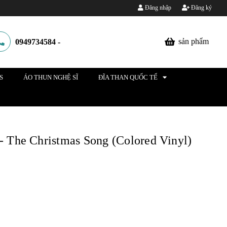
Đăng nhập
Đăng ký
sản phẩm
0949734584
-
S
ÁO THUN NGHỆ SĨ
ĐĨA THAN QUỐC TẾ
 - The Christmas Song (Colored Vinyl)