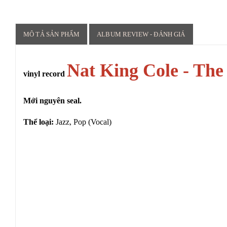
MÔ TẢ SẢN PHẨM
ALBUM REVIEW - ĐÁNH GIÁ
Nat King Cole - The
vinyl record
Mới nguyên seal.
Thể loại:
Jazz, Pop (Vocal)