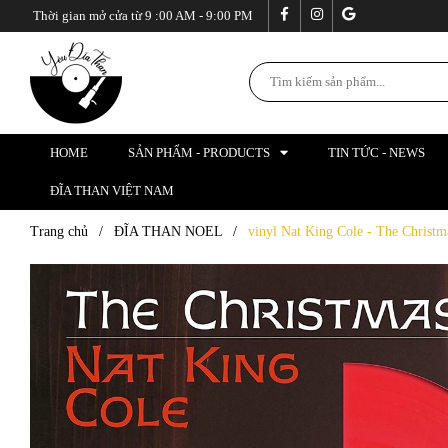
Thời gian mở cửa từ 9 :00 AM - 9:00 PM
HOME
SẢN PHẨM - PRODUCTS
TIN TỨC - NEWS
ĐĨA THAN VIỆT NAM
Trang chủ
/
ĐĨA THAN NOEL
/
vinyl Nat King Cole - The Christm