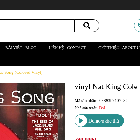
BÀI VIẾT - BLOG
LIÊN HỆ - CONTACT
GIỚI THIỆU - ABOUT U
as Song (Colored Vinyl)
vinyl Nat King Cole
Mã sản phẩm: 0889397107130
Nhà sản xuất:
Dol
Demo/nghe thử
790.000₫