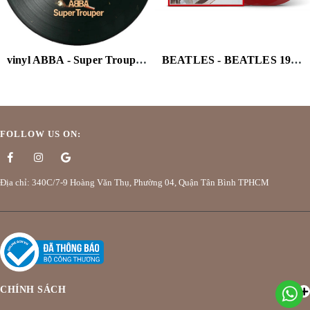
vinyl ABBA - Super Trouper - Limited Picture Disc Pressing (Limited Edition, Picture Disc Vinyl)
BEATLES - BEATLES 1962-1966 (2023) (RED VINYL/3LP) (HALF-SPEED)
FOLLOW US ON:
Địa chỉ: 340C/7-9 Hoàng Văn Thụ, Phường 04, Quận Tân Bình TPHCM
CHÍNH SÁCH