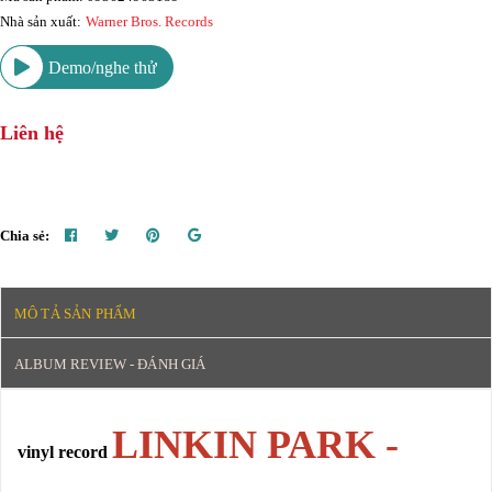
Nhà sản xuất:
Warner Bros. Records
Demo/nghe thử
Liên hệ
Chia sẻ:
MÔ TẢ SẢN PHẨM
ALBUM REVIEW - ĐÁNH GIÁ
LINKIN PARK -
vinyl record