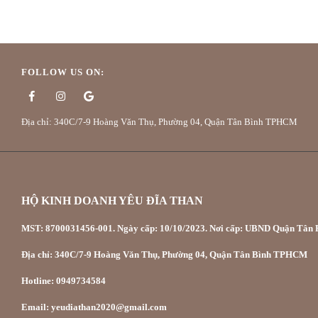
FOLLOW US ON:
Địa chỉ: 340C/7-9 Hoàng Văn Thụ, Phường 04, Quận Tân Bình TPHCM
HỘ KINH DOANH YÊU ĐĨA THAN
MST: 8700031456-001. Ngày cấp: 10/10/2023. Nơi cấp: UBND Quận Tân P
Địa chỉ: 340C/7-9 Hoàng Văn Thụ, Phường 04, Quận Tân Bình TPHCM
Hotline: 0949734584
Email: yeudiathan2020@gmail.com