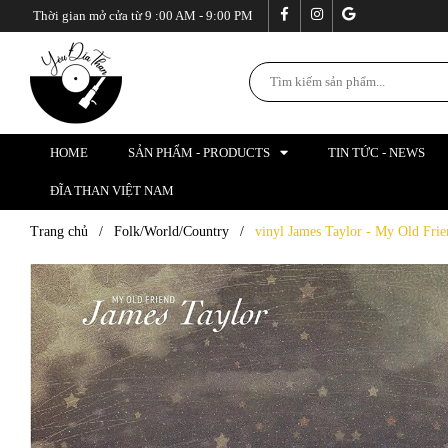
Thời gian mở cửa từ 9 :00 AM - 9:00 PM
HOME
SẢN PHẨM - PRODUCTS
TIN TỨC - NEWS
ĐĨA THAN VIỆT NAM
Trang chủ
/
Folk/World/Country
/
vinyl James Taylor - My Old Fri