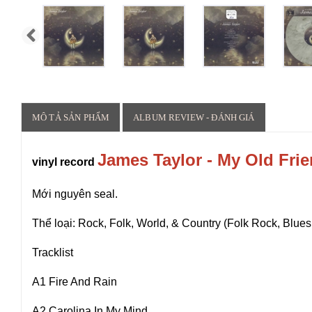
MÔ TẢ SẢN PHẨM
ALBUM REVIEW - ĐÁNH GIÁ
James Taylor - My Old Frie
vinyl record
Mới nguyên seal.
Thể loại: Rock, Folk, World, & Country (Folk Rock, Blues
Tracklist
A1 Fire And Rain
A2 Carolina In My Mind