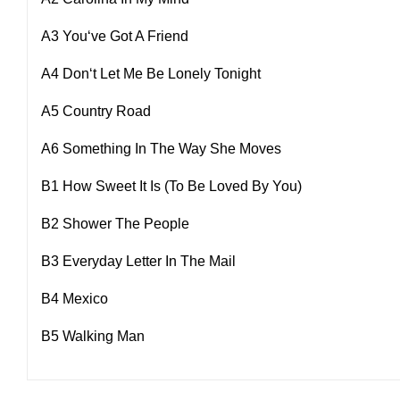
A3 You‘ve Got A Friend
A4 Don‘t Let Me Be Lonely Tonight
A5 Country Road
A6 Something In The Way She Moves
B1 How Sweet It Is (To Be Loved By You)
B2 Shower The People
B3 Everyday Letter In The Mail
B4 Mexico
B5 Walking Man