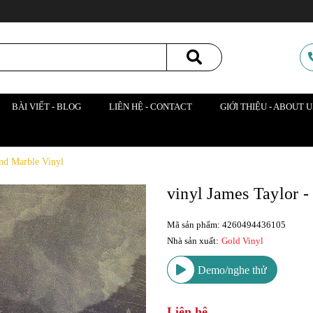
BÀI VIẾT - BLOG
LIÊN HỆ - CONTACT
GIỚI THIỆU - ABOUT U
end Marble Vinyl
vinyl James Taylor 
Mã sản phẩm: 4260494436105
Nhà sản xuất:
Gold Vinyl
Demo/nghe thử
Liên hệ