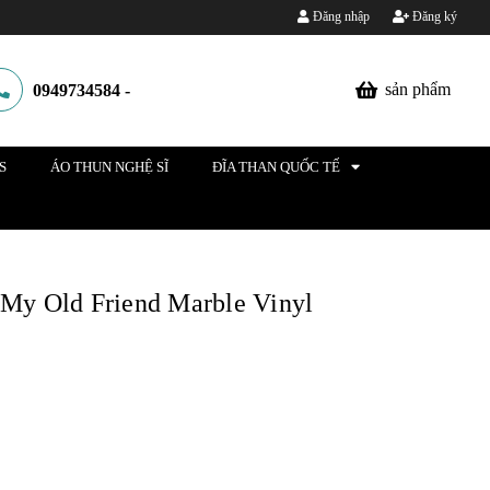
Đăng nhập
Đăng ký
sản phẩm
0949734584
-
S
ÁO THUN NGHỆ SĨ
ĐĨA THAN QUỐC TẾ
- My Old Friend Marble Vinyl