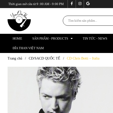
Thời gian mở cửa từ 9 :00 AM - 9:00 PM
HOME
SẢN PHẨM - PRODUCTS
TIN TỨC - NEWS
ĐĨA THAN VIỆT NAM
Trang chủ
/
CD/SACD QUỐC TẾ
/
CD Chris Botti – Italia