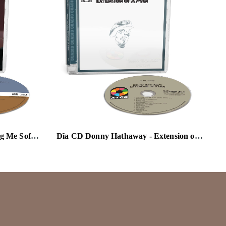
Đĩa CD Roberta Flack - Killing Me Softly (Quadio) Blu-Ray
Đĩa CD Donny Hathaway - Extension of a Man (Quadio) Blu-Ray