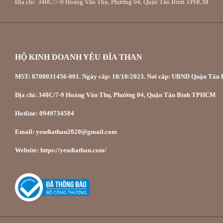
Địa chỉ: 340C/7-9 Hoàng Văn Thụ, Phường 04, Quận Tân Bình TPHCM
HỘ KINH DOANH YÊU ĐĨA THAN
MST: 8700031456-001. Ngày cấp: 10/10/2023. Nơi cấp: UBND Quận Tân P
Địa chỉ: 340C/7-9 Hoàng Văn Thụ, Phường 04, Quận Tân Bình TPHCM
Hotline: 0949734584
Email: yeudiathan2020@gmail.com
Website: https://yeudiathan.com/