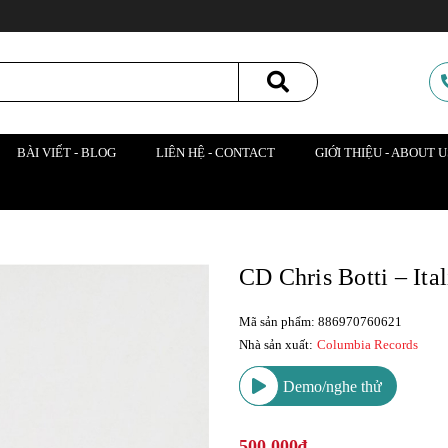
BÀI VIẾT - BLOG
LIÊN HỆ - CONTACT
GIỚI THIỆU - ABOUT U
CD Chris Botti – Ital
Mã sản phẩm: 886970760621
Nhà sản xuất:
Columbia Records
Demo/nghe thử
500.000₫