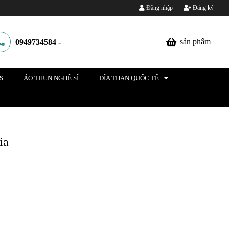
Đăng nhập
Đăng ký
sản phẩm
0949734584
-
S
ÁO THUN NGHỆ SĨ
ĐĨA THAN QUỐC TẾ
ia