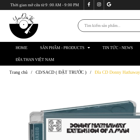
Thời gian mở cửa từ 9 :00 AM - 9:00 PM
HOME
SẢN PHẨM - PRODUCTS
TIN TỨC - NEWS
ĐĨA THAN VIỆT NAM
Trang chủ
/
CD/SACD ( ĐẶT TRƯỚC )
/
Đĩa CD Donny Hathaway 