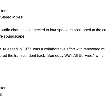
ters!
Stereo Mixes!
audio channels connected to four speakers positioned at the cor
ive soundscape.
 released in 1973, was a collaborative effort with renowned mu
red the transcendent track "Someday We'll All Be Free," which 
sters
es