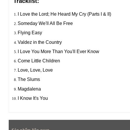
Tracklist:
I Love the Lord; He Heard My Cry (Parts I & II)
Someday We'll All Be Free
Flying Easy
Valdez in the Country
I Love You More Than You'll Ever Know
Come Little Children
Love, Love, Love
The Slums
Magdalena
I Know It's You