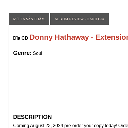
MÔ TẢ SẢN PHẨM
ALBUM REVIEW - ĐÁNH GIÁ
Donny Hathaway - Extension
Đĩa CD
Genre:
Soul
DESCRIPTION
Coming August 23, 2024 pre-order your copy today! Orders