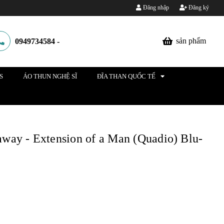
Đăng nhập
Đăng ký
sản phẩm
0949734584
-
S
ÁO THUN NGHỆ SĨ
ĐĨA THAN QUỐC TẾ
ay - Extension of a Man (Quadio) Blu-