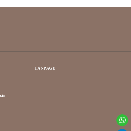
FANPAGE
oán