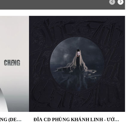
ĐĨA CD CHEN - CHẬP CHENG (DEBUT ALBUM)
ĐĨA CD PHÙNG KHÁNH LINH - ƯỚC ANH TAN NÁT CON TIM (CD SINGLE)