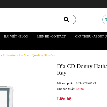
BÀI VIẾT - BLOG
LIÊN HỆ - CONTACT
GIỚI THIỆU - ABOUT U
- Extension of a Man (Quadio) Blu-Ray
Đĩa CD Donny Hathaw
Ray
Mã sản phẩm: 603497826193
Nhà sản xuất:
Rhino
Liên hệ