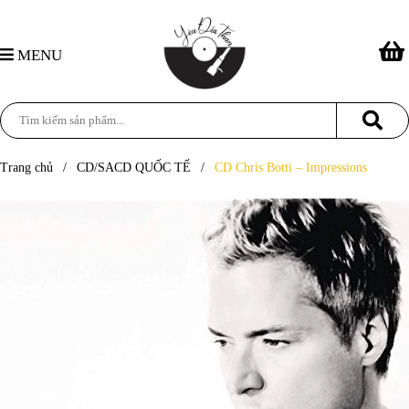
MENU
Trang chủ
/
CD/SACD QUỐC TẾ
/
CD Chris Botti – Impressions