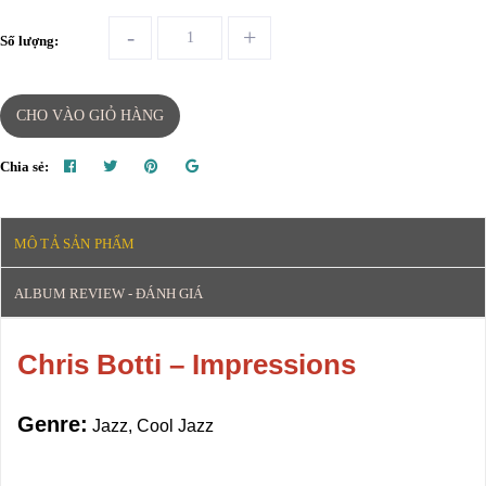
-
+
Số lượng:
CHO VÀO GIỎ HÀNG
Chia sẻ:
MÔ TẢ SẢN PHẨM
ALBUM REVIEW - ĐÁNH GIÁ
Chris Botti – Impressions
Genre:
Jazz, Cool Jazz