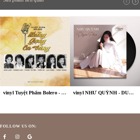
vinyl Tuyệt Phẩm Bolero - Những Giọng Ca Vàng
vinyl NHƯ QUỲNH - DUYÊN PHẬN
FOLLOW US ON: