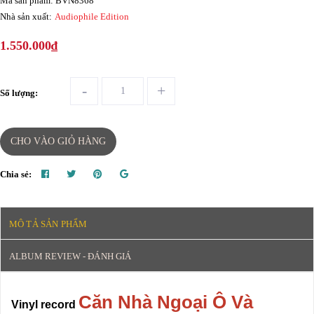
Mã sản phẩm: BVN8368
Nhà sản xuất:
Audiophile Edition
1.550.000₫
-
+
Số lượng:
CHO VÀO GIỎ HÀNG
Chia sẻ:
MÔ TẢ SẢN PHẨM
ALBUM REVIEW - ĐÁNH GIÁ
Căn Nhà Ngoại Ô Và
Vinyl record