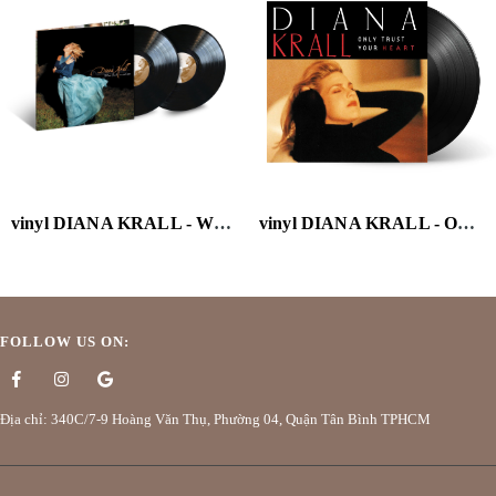
vinyl DIANA KRALL - WHEN I LOOK IN YOUR EYES (VERVE ACOUSTIC SOUNDS SERIES) (2LP)
vinyl DIANA KRALL - ONLY TRUST YOUR HEART
FOLLOW US ON:
Địa chỉ: 340C/7-9 Hoàng Văn Thụ, Phường 04, Quận Tân Bình TPHCM