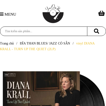
MENU
Trang chủ
/
ĐĨA THAN BLUES/ JAZZ CÓ SẴN
/
vinyl DIANA
KRALL - TURN UP THE QUIET (2LP)