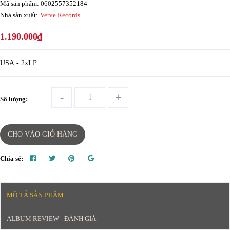
Mã sản phẩm: 0602557352184
Nhà sản xuất:
Verve Records
1.190.000₫
USA - 2xLP
-
+
Số lượng:
CHO VÀO GIỎ HÀNG
Chia sẻ:
MÔ TẢ SẢN PHẨM
ALBUM REVIEW - ĐÁNH GIÁ