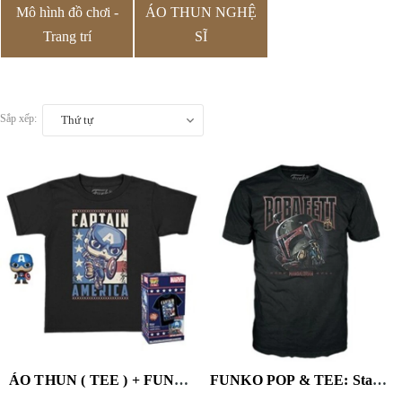
Mô hình đồ chơi -
ÁO THUN NGHỆ
Trang trí
SĨ
Sắp xếp:
Thứ tự
ÁO THUN ( TEE ) + FUNKO POCKET POP! : Marvel- Captain America- L(KD) (Vinyl Figure, Size Large)
FUNKO POP & TEE: Star Wars- Boba Fett- XL (Large Item, Vinyl Figure, Size Extra Large)