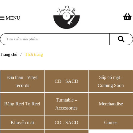
MENU
Trang chủ
/
Thời trang
Đĩa than - Vinyl
Sắp có mặt -
CD - SACD
records
Coming Soon
Turntable –
Băng Reel To Reel
Merchandise
Accessories
Khuyến mãi
CD - SACD
Games