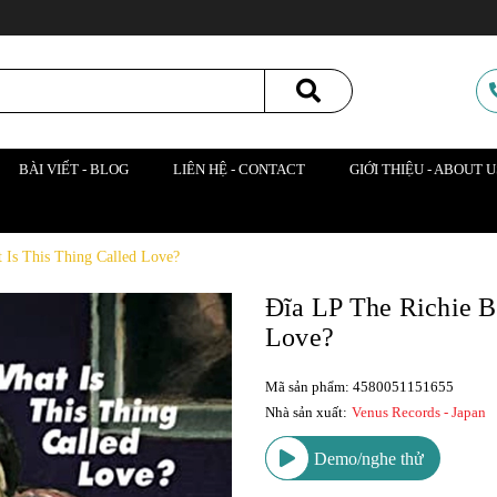
BÀI VIẾT - BLOG
LIÊN HỆ - CONTACT
GIỚI THIỆU - ABOUT U
 Is This Thing Called Love?
Đĩa LP The Richie Be
Love?
Mã sản phẩm: 4580051151655
Nhà sản xuất:
Venus Records - Japan
Demo/nghe thử