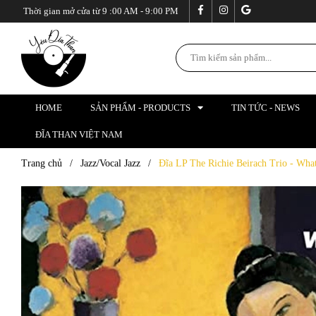
Thời gian mở cửa từ 9 :00 AM - 9:00 PM
HOME
SẢN PHẨM - PRODUCTS
TIN TỨC - NEWS
ĐĨA THAN VIỆT NAM
Trang chủ
/
Jazz/Vocal Jazz
/
Đĩa LP The Richie Beirach Trio - What