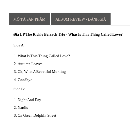
MÔ TẢ SẢN PHẨM
ALBUM REVIEW - ĐÁNH GIÁ
Đĩa LP The Richie Beirach Trio - What Is This Thing Called Love?
Side A:
What Is This Thing Called Love?
Autumn Leaves
Oh, What A Beautiful Morning
Goodbye
Side B:
Night And Day
Nardis
On Green Dolphin Street