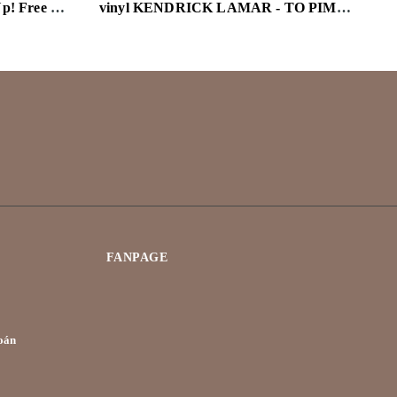
vinyl Sachi Hayasaka & Stir Up! Free Fight LP
vinyl KENDRICK LAMAR - TO PIMP A BUTTERFLY (X) (10 YEAR ANNIVERSARY EDITION/ALTERNATE AR )
FANPAGE
oán