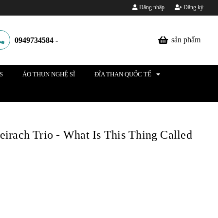
Đăng nhập
Đăng ký
sản phẩm
0949734584
-
S
ÁO THUN NGHỆ SĨ
ĐĨA THAN QUỐC TẾ
irach Trio - What Is This Thing Called