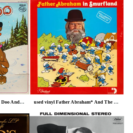
used vinyl No Artist – Scooby Doo And The Snowmen Mystery
used vinyl Father Abraham* And The Smurfs – Father Abraham In Smurfland