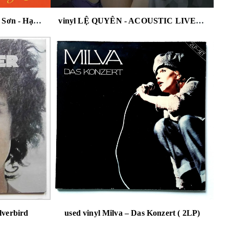
vinyl Khánh Ly - Trịnh Công Sơn - Hạ Trắng ( đĩa màu cam )
vinyl LỆ QUYÊN - ACOUSTIC LIVE - MUSIC LIVE SOUND
lverbird
used vinyl Milva – Das Konzert ( 2LP)