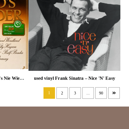
used vinyl Various – So Wird's Nie Wieder Sein (ZDF-Evergreen-Gala 1980)
used vinyl Frank Sinatra – Nice 'N' Easy
1
2
3
...
90