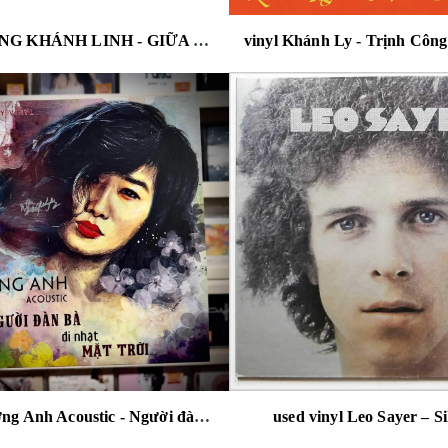
vinyl PHÙNG KHÁNH LINH - GIỮA MỘT VẠN NGƯỜI - THE 3RD ALBUM (STARRY NIGHT VINYL LP)
vinyl Phương Anh Acoustic - Người đàn bà đi nhặt mặt trời .
used vinyl Leo Sayer – Si