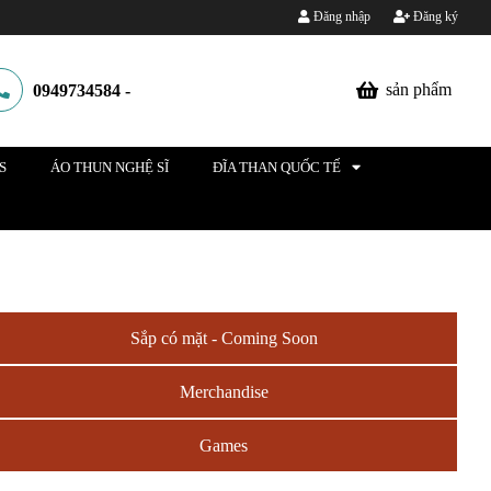
Đăng nhập
Đăng ký
sản phẩm
0949734584
-
S
ÁO THUN NGHỆ SĨ
ĐĨA THAN QUỐC TẾ
Sắp có mặt - Coming Soon
Merchandise
Games