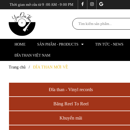
Thời gian mở cửa từ 9 :00 AM - 9:00 PM
HOME
SẢN PHẨM - PRODUCTS
TIN TỨC - NEWS
ĐĨA THAN VIỆT NAM
Trang chủ
/
ĐĨA THAN MỚI VỀ
Đĩa than - Vinyl records
Băng Reel To Reel
Khuyến mãi