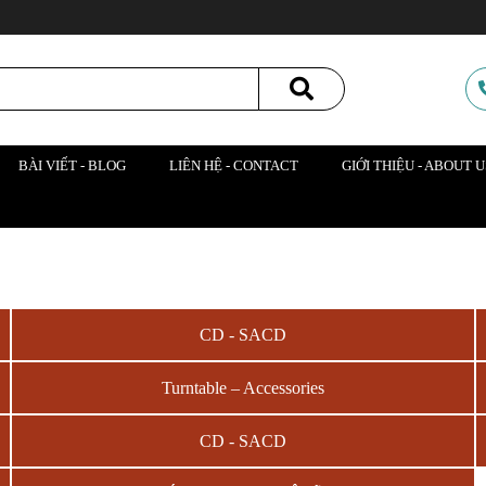
BÀI VIẾT - BLOG
LIÊN HỆ - CONTACT
GIỚI THIỆU - ABOUT U
CD - SACD
Turntable – Accessories
CD - SACD