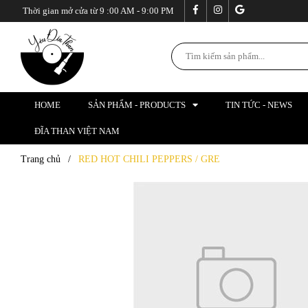
Thời gian mở cửa từ 9 :00 AM - 9:00 PM
HOME
SẢN PHẨM - PRODUCTS
TIN TỨC - NEWS
ĐĨA THAN VIỆT NAM
Trang chủ
/
RED HOT CHILI PEPPERS / GRE