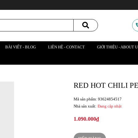
BÀI VIẾT - BLOG
LIÊN HỆ - CONTACT
GIỚI THIỆU - ABOUT U
RED HOT CHILI PE
Mã sản phẩm: 93624854517
Nhà sản xuất:
Đang cập nhật
1.090.000₫