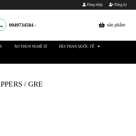
Đăng nhập
Đăng ký
sản phẩm
0949734584
-
S
ÁO THUN NGHỆ SĨ
ĐĨA THAN QUỐC TẾ
PPERS / GRE