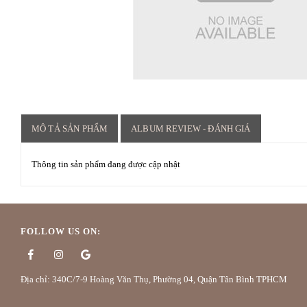
MÔ TẢ SẢN PHẨM
ALBUM REVIEW - ĐÁNH GIÁ
Thông tin sản phẩm đang được cập nhật
FOLLOW US ON:
Địa chỉ: 340C/7-9 Hoàng Văn Thụ, Phường 04, Quận Tân Bình TPHCM