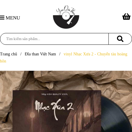
MENU
Trang chủ
/
Đĩa than Việt Nam
/
vinyl Nhạc Xưa 2 - Chuyến tàu hoàng
hôn