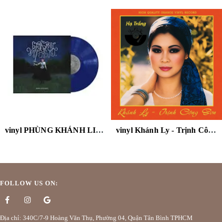
vinyl PHÙNG KHÁNH LINH - GIỮA MỘT VẠN NGƯỜI - THE 3RD ALBUM (STARRY NIGHT VINYL LP)
vinyl Khánh Ly - Trịnh Công Sơn - Hạ Trắng ( đĩa màu cam )
FOLLOW US ON:
Địa chỉ: 340C/7-9 Hoàng Văn Thụ, Phường 04, Quận Tân Bình TPHCM