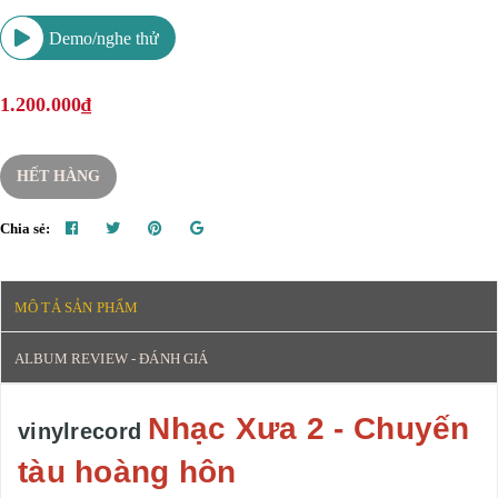
Demo/nghe thử
1.200.000₫
HẾT HÀNG
Chia sẻ:
MÔ TẢ SẢN PHẨM
ALBUM REVIEW - ĐÁNH GIÁ
Nhạc Xưa 2 - Chuyến
vinylrecord
tàu hoàng hôn