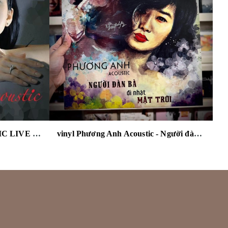
vinyl LỆ QUYÊN - ACOUSTIC LIVE - MUSIC LIVE SOUND
vinyl Phương Anh Acoustic - Người đàn bà đi nhặt mặt trời .