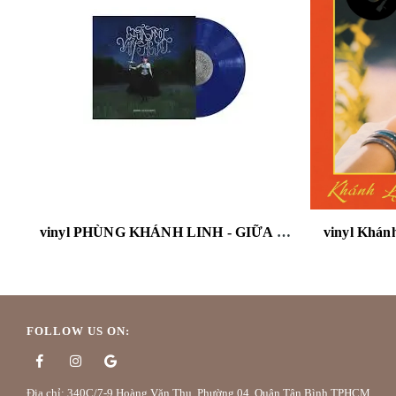
vinyl PHÙNG KHÁNH LINH - GIỮA MỘT VẠN NGƯỜI - THE 3RD ALBUM (STARRY NIGHT VINYL LP)
FOLLOW US ON:
Địa chỉ: 340C/7-9 Hoàng Văn Thụ, Phường 04, Quận Tân Bình TPHCM