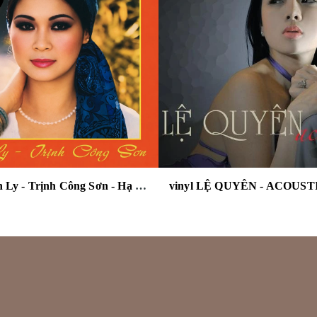
vinyl Khánh Ly - Trịnh Công Sơn - Hạ Trắng ( đĩa màu cam )