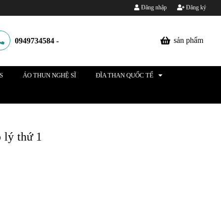
Đăng nhập
Đăng ký
sản phẩm
0949734584
-
S
ÁO THUN NGHỆ SĨ
ĐĨA THAN QUỐC TẾ
 lý thứ 1