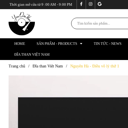
Thời gian mở cửa từ 9 :00 AM - 9:00 PM
HOME
SẢN PHẨM - PRODUCTS
TIN TỨC - NEWS
ĐĨA THAN VIỆT NAM
Trang chủ
/
Đĩa than Việt Nam
/
Nguyên Hà - Điều vô lý thứ 1