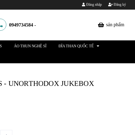
Đăng nhập
Đăng ký
sản phẩm
0949734584
-
S
ÁO THUN NGHỆ SĨ
ĐĨA THAN QUỐC TẾ
RS - UNORTHODOX JUKEBOX