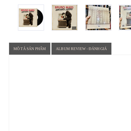
MÔ TẢ SẢN PHẨM
ALBUM REVIEW - ĐÁNH GIÁ