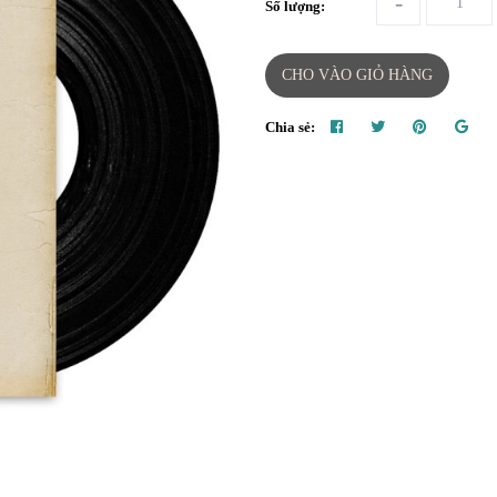
-
Số lượng:
CHO VÀO GIỎ HÀNG
Chia sẻ: