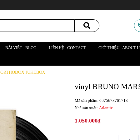
BÀI VIẾT - BLOG
LIÊN HỆ - CONTACT
GIỚI THIỆU - ABOUT U
UNORTHODOX JUKEBOX
vinyl BRUNO MA
Mã sản phẩm: 0075678761713
Nhà sản xuất:
Atlantic
1.050.000₫