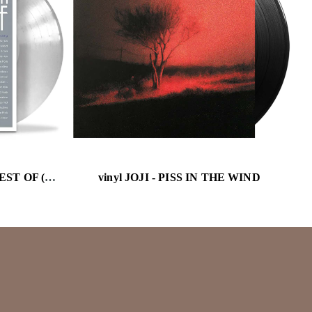
vinyl EDITH PIAF - VERY BEST OF (CLEAR VINYL/180G)
vinyl JOJI - PISS IN THE WIND