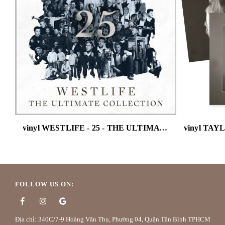
vinyl WESTLIFE - 25 - THE ULTIMATE COLLECTION (140G)
FOLLOW US ON:
Địa chỉ: 340C/7-9 Hoàng Văn Thụ, Phường 04, Quận Tân Bình TPHCM