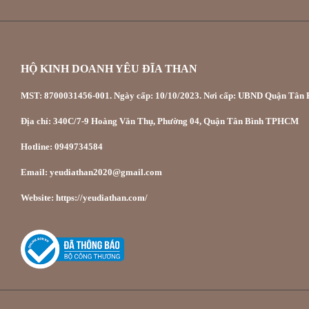
HỘ KINH DOANH YÊU ĐĨA THAN
MST: 8700031456-001. Ngày cấp: 10/10/2023. Nơi cấp: UBND Quận Tân P
Địa chỉ: 340C/7-9 Hoàng Văn Thụ, Phường 04, Quận Tân Bình TPHCM
Hotline: 0949734584
Email: yeudiathan2020@gmail.com
Website: https://yeudiathan.com/