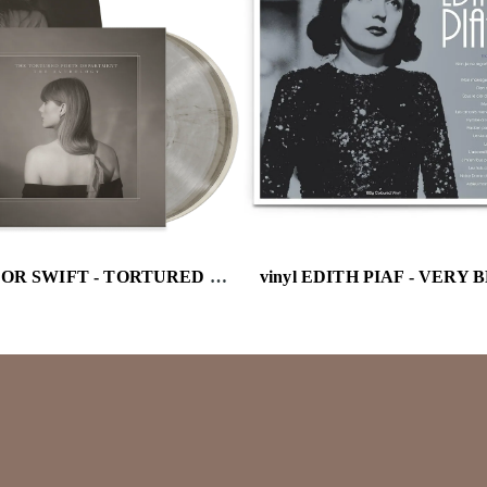
vinyl TAYLOR SWIFT - TORTURED POETS DEPARTMENT: THE ANTHOLOGY (4LP)