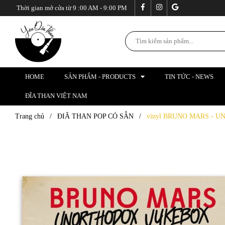
Thời gian mở cửa từ 9 :00 AM - 9:00 PM
HOME
SẢN PHẨM - PRODUCTS
TIN TỨC - NEWS
ĐĨA THAN VIỆT NAM
Trang chủ
/
ĐIÃ THAN POP CÓ SẴN
/
vinyl BRUNO MARS - 