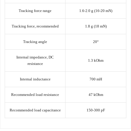
Tracking force range
1.6-2.0 g (16-20 mN)
Tracking force, recommended
1.8 g (18 mN)
Tracking angle
20°
Internal impedance, DC
1.3 kOhm
resistance
Internal inductance
700 mH
Recommended load resistance
47 kOhm
Recommended load capacitance
150-300 pF