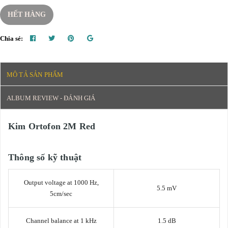
HẾT HÀNG
Chia sẻ:
MÔ TẢ SẢN PHẨM
ALBUM REVIEW - ĐÁNH GIÁ
Kim Ortofon 2M Red
Thông số kỹ thuật
Output voltage at 1000 Hz,
5.5 mV
5cm/sec
Channel balance at 1 kHz
1.5 dB