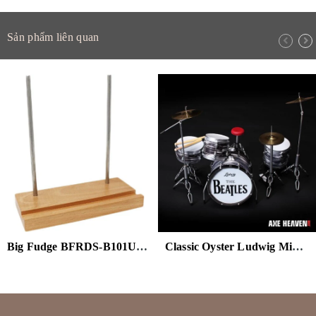
Sản phẩm liên quan
Big Fudge BFRDS-B101US Wooden Record Holder Display Stand Beech
Classic Oyster Ludwig Mini Drum Kit Replica Collectible (Collectible, Figure)