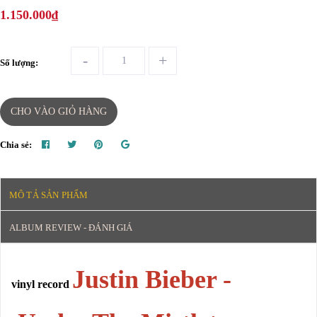
1.150.000₫
-
+
Số lượng:
CHO VÀO GIỎ HÀNG
Chia sẻ:
MÔ TẢ SẢN PHẨM
ALBUM REVIEW - ĐÁNH GIÁ
Justin Bieber -
vinyl record