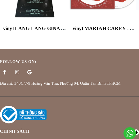
vinyl LANG LANG GINA ALICE & EWANDHAUSORCHESTER ANDRIS NELSONS - SAINT-SAENS: CARNIVAL OF THE ANIMALS (NARRATED BY JIMMY FALLON)
vinyl MARIAH CAREY - MERRY CHRISTMAS (PICTURE DISC)
FOLLOW US ON:
Địa chỉ: 340C/7-9 Hoàng Văn Thụ, Phường 04, Quận Tân Bình TPHCM
CHÍNH SÁCH