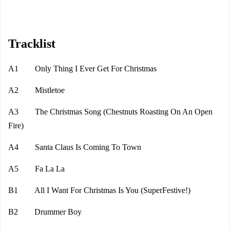
Tracklist
A1 Only Thing I Ever Get For Christmas
A2 Mistletoe
A3 The Christmas Song (Chestnuts Roasting On An Open
Fire)
A4 Santa Claus Is Coming To Town
A5 Fa La La
B1 All I Want For Christmas Is You (SuperFestive!)
B2 Drummer Boy