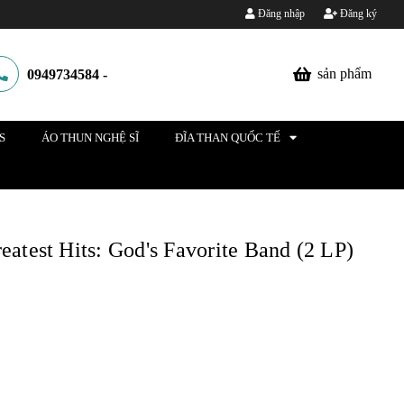
Đăng nhập
Đăng ký
sản phẩm
0949734584
-
S
ÁO THUN NGHỆ SĨ
ĐĨA THAN QUỐC TẾ
eatest Hits: God's Favorite Band (2 LP)