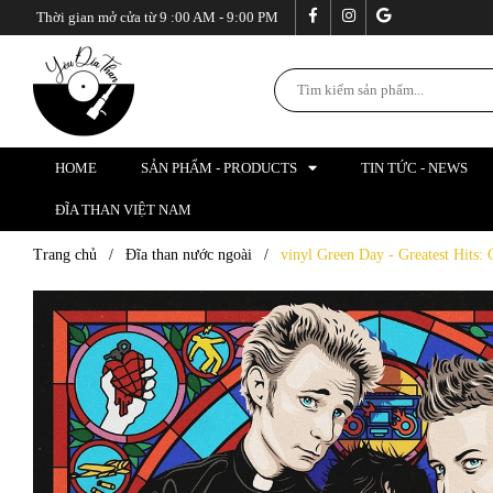
Thời gian mở cửa từ 9 :00 AM - 9:00 PM
HOME
SẢN PHẨM - PRODUCTS
TIN TỨC - NEWS
ĐĨA THAN VIỆT NAM
Trang chủ
/
Đĩa than nước ngoài
/
vinyl Green Day - Greatest Hits: