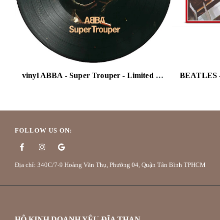
vinyl ABBA - Super Trouper - Limited Picture Disc Pressing (Limited Edition, Picture Disc Vinyl)
FOLLOW US ON:
Địa chỉ: 340C/7-9 Hoàng Văn Thụ, Phường 04, Quận Tân Bình TPHCM
HỘ KINH DOANH YÊU ĐĨA THAN