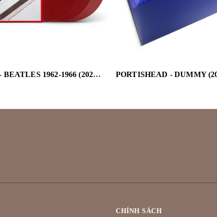
BEATLES - BEATLES 1962-1966 (2023) (RED VINYL/3LP) (HALF-SPEED)
CHÍNH SÁCH