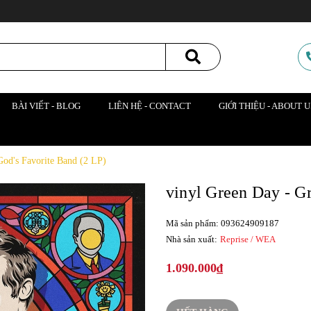
BÀI VIẾT - BLOG
LIÊN HỆ - CONTACT
GIỚI THIỆU - ABOUT U
 God's Favorite Band (2 LP)
vinyl Green Day - Gr
Mã sản phẩm: 093624909187
Nhà sản xuất:
Reprise / WEA
1.090.000₫