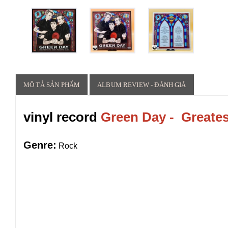
MÔ TẢ SẢN PHẨM
ALBUM REVIEW - ĐÁNH GIÁ
vinyl record
Green Day - Greatest
Genre:
Rock