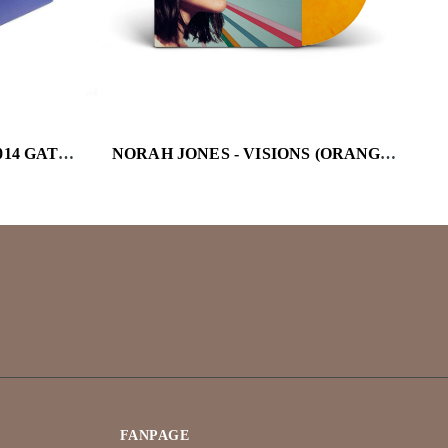
PORTISHEAD - DUMMY (2014 GATEFOLD/DL CARD/HQ/180G)
NORAH JONES - VISIONS (ORANGE BLEND VINYL/ALTERNATE COVER) (I)
FANPAGE