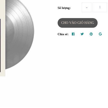
-
Số lượng:
CHO VÀO GIỎ HÀNG
Chia sẻ: