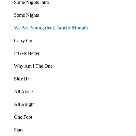
Some Nights Intro
Some Nights
We Are Young (feat. Janelle Monáe)
Carry On
It Gets Better
Why Am I The One
Side B:
All Alone
All Alright
One Foot
Stars