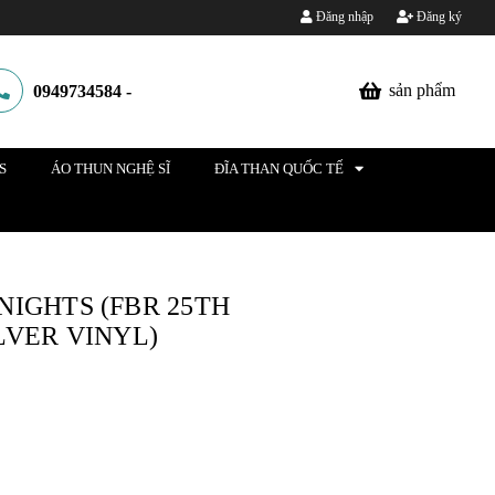
Đăng nhập
Đăng ký
sản phẩm
0949734584
-
S
ÁO THUN NGHỆ SĨ
ĐĨA THAN QUỐC TẾ
 NIGHTS (FBR 25TH
LVER VINYL)