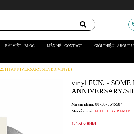
BÀI VIẾT - BLOG
LIÊN HỆ - CONTACT
GIỚI THIỆU - ABOUT U
R 25TH ANNIVERSARY/SILVER VINYL)
vinyl FUN. - SOME
ANNIVERSARY/SI
Mã sản phẩm: 0075678645587
Nhà sản xuất:
FUELED BY RAMEN
1.150.000₫