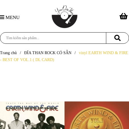
MENU
Trang chủ
/
ĐĨA THAN ROCK CÓ SẴN
/
vinyl EARTH WIND & FIRE
- BEST OF VOL.1 ( DL CARD)