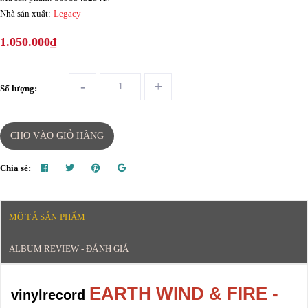
Nhà sản xuất:
Legacy
1.050.000₫
-
+
Số lượng:
CHO VÀO GIỎ HÀNG
Chia sẻ:
MÔ TẢ SẢN PHẨM
ALBUM REVIEW - ĐÁNH GIÁ
EARTH WIND & FIRE -
vinylrecord