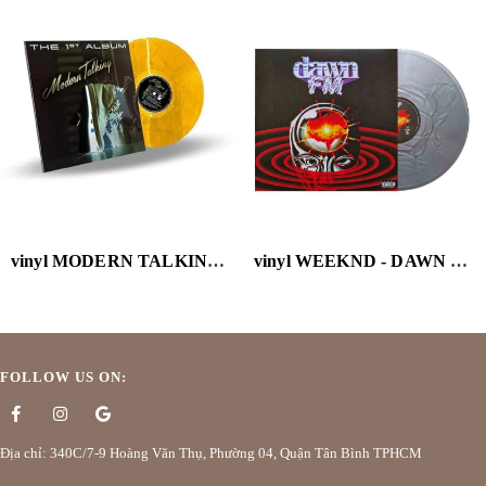
vinyl MODERN TALKING - 1ST ALBUM (GOLD VINYL/40TH ANNIVERSARY/LIMITED/IMPORT)
vinyl WEEKND - DAWN FM (VERSION 2) (TRANSLUCENT SILVER VINYL)
FOLLOW US ON:
Địa chỉ: 340C/7-9 Hoàng Văn Thụ, Phường 04, Quận Tân Bình TPHCM