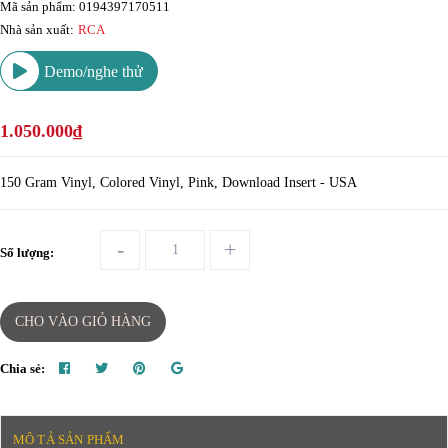
Mã sản phẩm: 0194397170511
Nhà sản xuất:
RCA
Demo/nghe thử
1.050.000₫
150 Gram Vinyl, Colored Vinyl, Pink, Download Insert - USA
-
+
Số lượng:
CHO VÀO GIỎ HÀNG
Chia sẻ:
MÔ TẢ SẢN PHẨM