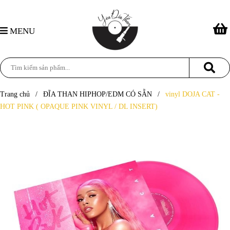
MENU
Trang chủ
/
ĐĨA THAN HIPHOP/EDM CÓ SẴN
/
vinyl DOJA CAT -
HOT PINK ( OPAQUE PINK VINYL / DL INSERT)