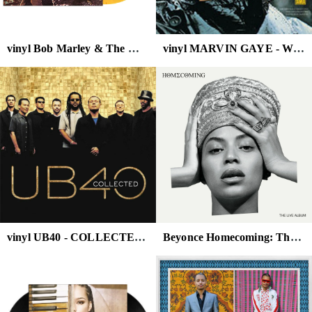
vinyl Bob Marley & The Wailers - Soul Rebels Dub (Yellow & Red Haze Vinyl)
vinyl MARVIN GAYE - WHAT'S GOING ON
vinyl UB40 - COLLECTED ( 2LP , 180G/GATEFOLD)
Beyonce Homecoming: The Live Album 4LP Box Set