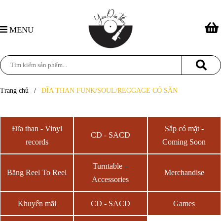
MENU
Trang chủ
/
ĐĨA THAN FUNK/SOUL/REGGAGE CÓ SĂN
Đĩa than - Vinyl
Sắp có mặt -
CD - SACD
records
Coming Soon
Turntable –
Băng Reel To Reel
Merchandise
Accessories
Khuyến mãi
CD - SACD
Games