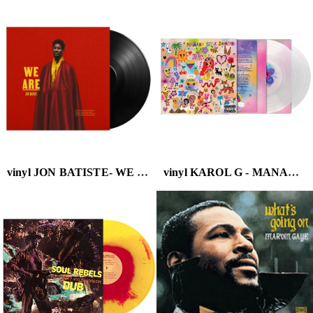
vinyl JON BATISTE- WE ARE
vinyl KAROL G - MANANA SERA BONITO (2LP/CLEAR VINYL)