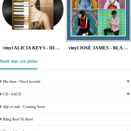
vinyl ALICIA KEYS - DIARY OF ALICIA KEYS ( 2 LP )
vinyl JOSÉ JAMES - BLACKMAGIC (10TH ANNIVERSARY EDITION)
Danh mục sản phẩm
Đĩa than - Vinyl records
CD - SACD
Sắp có mặt - Coming Soon
Băng Reel To Reel