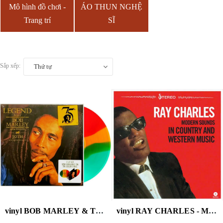
Mô hình đồ chơi -
ÁO THUN NGHỆ
Trang trí
SĨ
Sắp xếp:
Thứ tự
vinyl BOB MARLEY & THE WAILERS - LEGEND ( 2 LP, 30TH ANNIVERSARY)
vinyl RAY CHARLES - MODERN SOUNDS IN COUNTRY & WESTERN MUSIC VOL.1