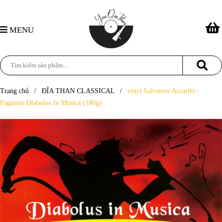
MENU
Trang chủ
/
ĐĨA THAN CLASSICAL
/
vinyl Salvatore Accardo -
Paganini Diabolus In Musica (180g)