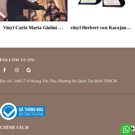
Vinyl Carlo Maria Giulini - Beethoven: Symphony No. 3 "Eroica" (The Original Source Series) 180g 2LP
vinyl Herbert von Karajan Strauss: Die Fledermaus 180g 3LP Box Set
FOLLOW US ON:
Địa chỉ: 340C/7-9 Hoàng Văn Thụ, Phường 04, Quận Tân Bình TPHCM
CHÍNH SÁCH