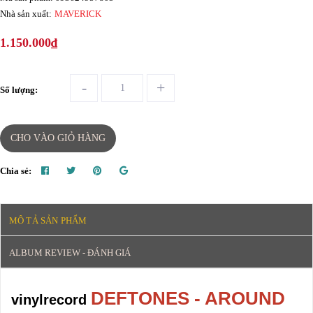
Nhà sản xuất:
MAVERICK
1.150.000₫
-
+
Số lượng:
CHO VÀO GIỎ HÀNG
Chia sẻ:
MÔ TẢ SẢN PHẨM
ALBUM REVIEW - ĐÁNH GIÁ
DEFTONES - AROUND
vinylrecord