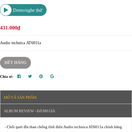
Demo/nghe thử
431.000₫
Audio technica AT6011a
HẾT HÀNG
Chia sẻ:
MÔ TẢ SẢN PHẨM
ALBUM REVIEW - ĐÁNH GIÁ
- Chổi quét đĩa than chống tĩnh điện Audio technica AT6011a chính hãng