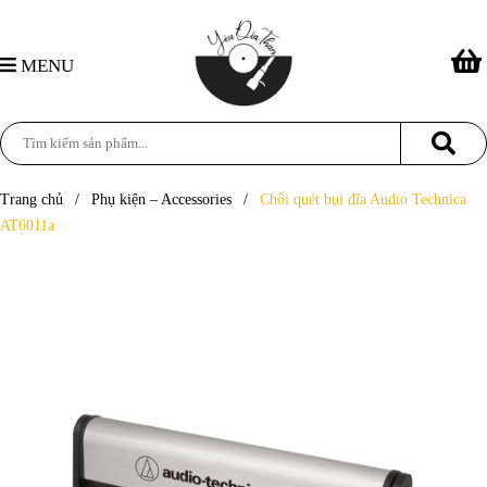
MENU
Trang chủ
/
Phụ kiện – Accessories
/
Chổi quét bụi đĩa Audio Technica
AT6011a