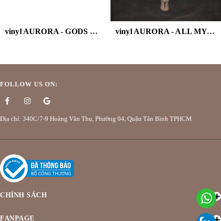
vinyl AURORA - GODS WE CAN TOUCH (WHITE VINYL/2LP)
vinyl AURORA - ALL MY DEMONS GREETING
FOLLOW US ON:
Địa chỉ: 340C/7-9 Hoàng Văn Thụ, Phường 04, Quận Tân Bình TPHCM
CHÍNH SÁCH
FANPAGE