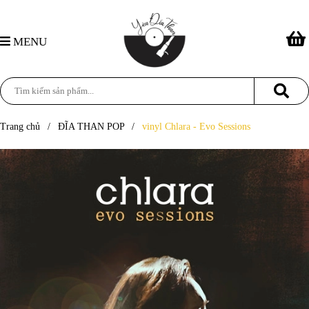
MENU
Trang chủ
/
ĐĨA THAN POP
/
vinyl Chlara - Evo Sessions