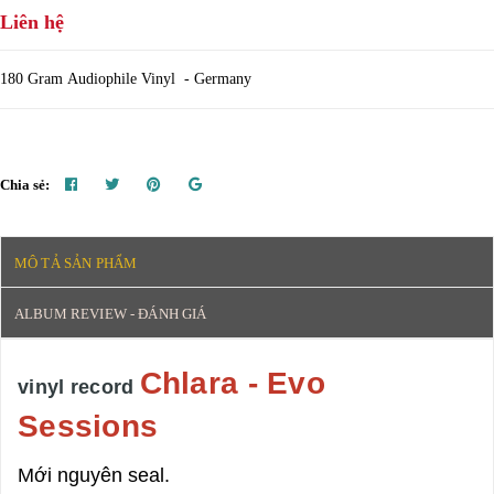
Liên hệ
180 Gram Audiophile Vinyl - Germany
Chia sẻ:
MÔ TẢ SẢN PHẨM
ALBUM REVIEW - ĐÁNH GIÁ
Chlara - Evo
vinyl record
Sessions
Mới nguyên seal.