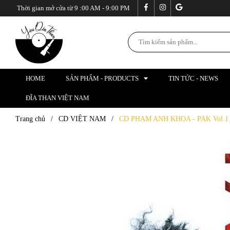
Thời gian mở cửa từ 9 :00 AM - 9:00 PM
HOME
SẢN PHẨM - PRODUCTS
TIN TỨC - NEWS
ĐĨA THAN VIỆT NAM
Trang chủ
/
CD VIỆT NAM
/
CD PHẠM ANH KHOA - PAK Vol.1