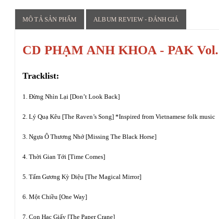
MÔ TẢ SẢN PHẨM
ALBUM REVIEW - ĐÁNH GIÁ
CD PHẠM ANH KHOA - PAK Vol.
Tracklist:
1. Đừng Nhìn Lại [Don’t Look Back]
2. Lý Quạ Kêu [The Raven’s Song] *Inspired from Vietnamese folk music
3. Ngựa Ô Thương Nhớ [Missing The Black Horse]
4. Thời Gian Tới [Time Comes]
5. Tấm Gương Kỳ Diệu [The Magical Mirror]
6. Một Chiều [One Way]
7. Con Hạc Giấy [The Paper Crane]