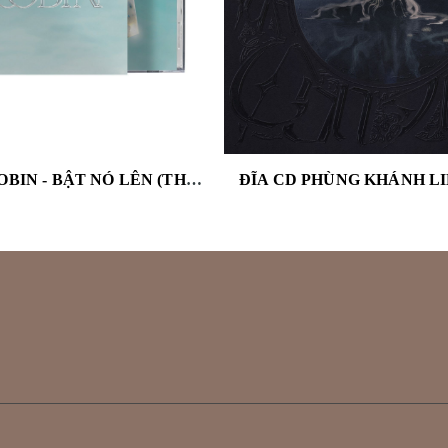
Đĩa CD SOOBIN - BẬT NÓ LÊN (THE FIRST ALBUM)