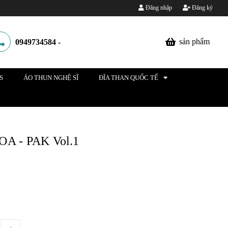
Đăng nhập
Đăng ký
sản phẩm
0949734584
-
S
ÁO THUN NGHỆ SĨ
ĐĨA THAN QUỐC TẾ
 - PAK Vol.1