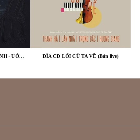
ĐĨA CD PHÙNG KHÁNH LINH - ƯỚC ANH TAN NÁT CON TIM (CD SINGLE)
ĐĨA CD LỐI CŨ TA VỀ (Bản live)