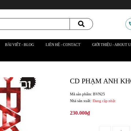
BÀI VIẾT - BLOG
LIÊN HỆ - CONTACT
GIỚI THIỆU - ABOUT U
CD PHẠM ANH KHOA
Mã sản phẩm: BVN25
Nhà sản xuất:
Đang cập nhật
230.000₫