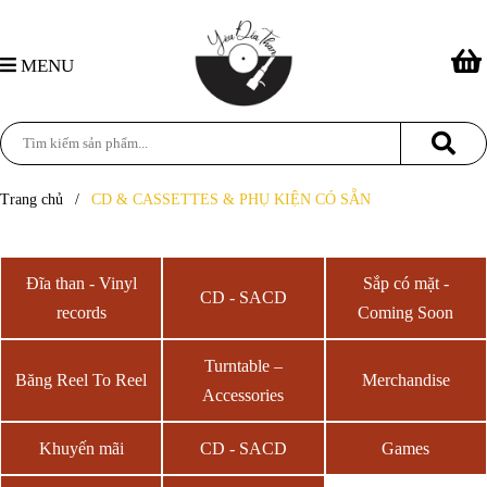
MENU
Trang chủ
/
CD & CASSETTES & PHỤ KIỆN CÓ SẴN
Đĩa than - Vinyl
Sắp có mặt -
CD - SACD
records
Coming Soon
Turntable –
Băng Reel To Reel
Merchandise
Accessories
Khuyến mãi
CD - SACD
Games