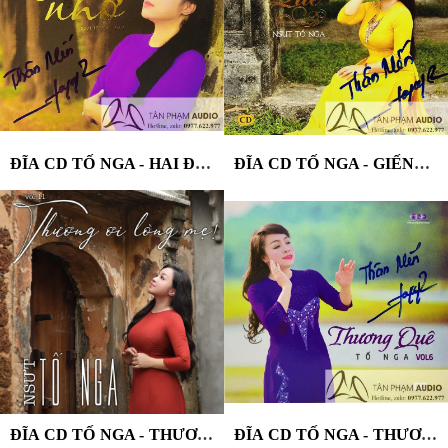
ĐĨA CD TỐ NGA - HAI ĐẦU NỖI NHỚ
ĐĨA CD TỐ NGA - GIẾNG QUÊ
ĐĨA CD TỐ NGA - THƯƠNG ƠI LÒNG MẸ
ĐĨA CD TỐ NGA - THƯƠNG QUÊ