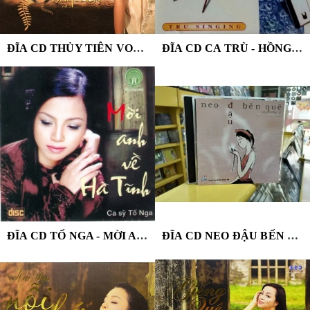
ĐĨA CD THỦY TIÊN VOL.2
ĐĨA CD CA TRÙ - HỒNG HỒNG, TUYẾT TUYẾT
ĐĨA CD TỐ NGA - MỜI ANH VỀ HÀ TĨNH
ĐĨA CD NEO ĐẬU BẾN QUÊ