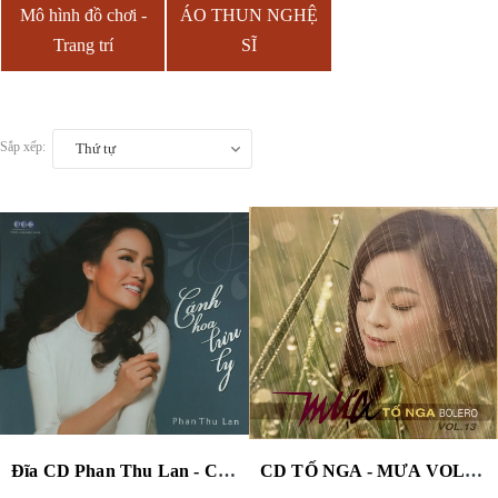
Mô hình đồ chơi -
ÁO THUN NGHỆ
Trang trí
SĨ
Sắp xếp:
Thứ tự
Đĩa CD Phan Thu Lan - Cánh Hoa Lưu Ly
CD TỐ NGA - MƯA VOL.13