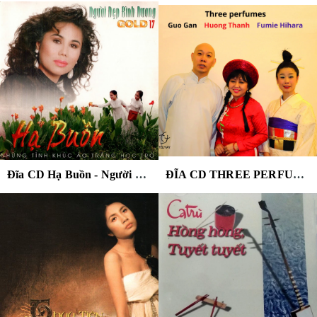
Đĩa CD Hạ Buồn - Người đẹp Bình Dương - Gold 17
ĐĨA CD THREE PERFUMES - GUO GAN, HUONG THANH, FUMIE HIHARA