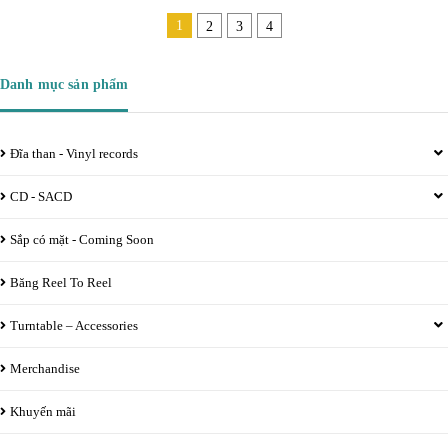
1
2
3
4
Danh mục sản phẩm
Đĩa than - Vinyl records
CD - SACD
Sắp có mặt - Coming Soon
Băng Reel To Reel
Turntable – Accessories
Merchandise
Khuyến mãi