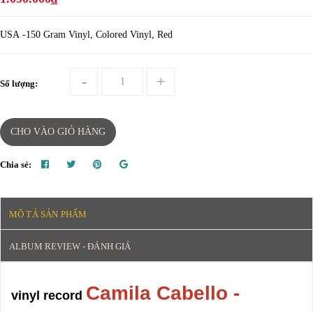
USA -150 Gram Vinyl, Colored Vinyl, Red
-
+
Số lượng:
CHO VÀO GIỎ HÀNG
Chia sẻ:
MÔ TẢ SẢN PHẨM
ALBUM REVIEW - ĐÁNH GIÁ
Camila Cabello -
vinyl record