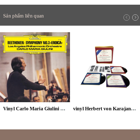
Sản phẩm liên quan
Vinyl Carlo Maria Giulini - Beethoven: Symphony No. 3 "Eroica" (The Original Source Series) 180g 2LP
vinyl Herbert von Karajan Strauss: Die Fledermaus 180g 3LP Box Set