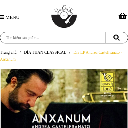
MENU
Trang chủ
/
ĐĨA THAN CLASSICAL
/
Đĩa LP Andrea Castelfranato -
Anxanum