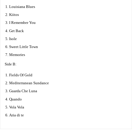
Louisiana Blues
Kiitos
I Remember You
Get Back
Isole
Sweet Little Town
Memories
Side B:
Fields Of Gold
Mediterranean Sundance
Guarda Che Luna
Quando
Vola Vola
Aria di te