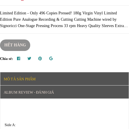
Limited Edition - Only 496 Copies Pressed! 180g Virgin Vinyl Limited
Edition Pure Analogue Recording & Cutting Cutting Machine wired by
Signoricci One-Stage Pressing Process 33 rpm Heavy Quality Sleeves Extra
vinyl quality - checked one by on...
HẾT HÀNG
Chia sẻ:
MÔ TẢ SẢN PHẨM
ALBUM REVIEW - ĐÁNH GIÁ
Side A: