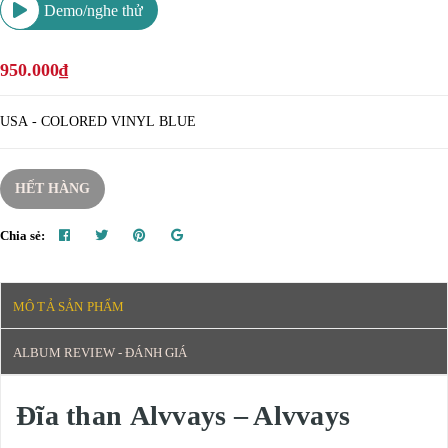
Demo/nghe thử
950.000₫
USA - COLORED VINYL BLUE
HẾT HÀNG
Chia sẻ:
MÔ TẢ SẢN PHẨM
ALBUM REVIEW - ĐÁNH GIÁ
Đĩa than Alvvays – Alvvays