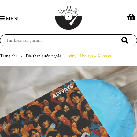
MENU
Trang chủ
/
Đĩa than nước ngoài
/
vinyl Alvvays – Alvvays