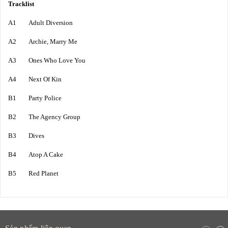
Tracklist
A1 Adult Diversion
A2 Archie, Marry Me
A3 Ones Who Love You
A4 Next Of Kin
B1 Party Police
B2 The Agency Group
B3 Dives
B4 Atop A Cake
B5 Red Planet